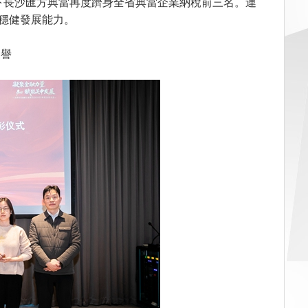
旗下長沙匯方典當再度躋身全省典當企業納稅前三名。連
穩健發展能力。
獲譽